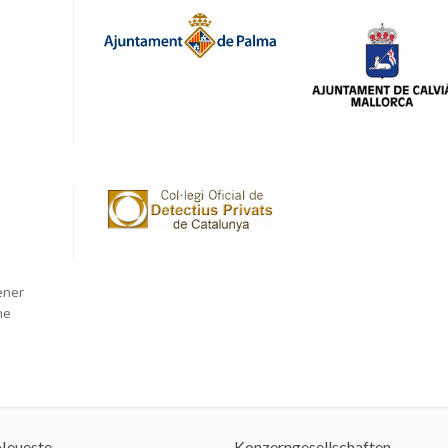
ener
he
Neueste
Konzerngesellschaften