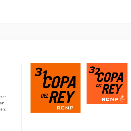
erer
len
den.